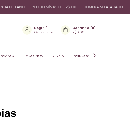
 ANO
PEDIDO MÍNIMO DE R$300
COMPRA NO ATACADO
GARANTIA
Login
/
Carrinho
(
0
)
Cadastre-se
R$0,00
 BRANCO
AÇO INOX
ANÉIS
BRINCOS
COLARES
P
oias