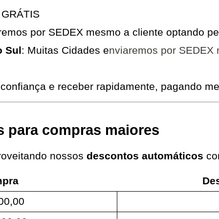
X GRÁTIS
aremos por SEDEX mesmo a cliente optando pe
o Sul
: Muitas Cidades e
nviaremos por SEDEX m
confiança e receber rapidamente, pagando men
s para compras maiores
oveitando nossos 
descontos automáticos
 co
mpra
Des
00,00