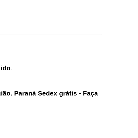
zido
.
ão. Paraná Sedex grátis - Faça 