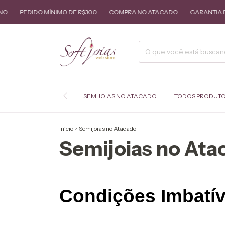
DIDO MÍNIMO DE R$300
COMPRA NO ATACADO
GARANTIA DE 1 ANO
SEMIJOIAS NO ATACADO
TODOS PRODUT
Início
>
Semijoias no Atacado
Semijoias no Ata
Condições Imbatív