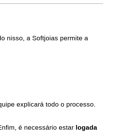
Manter seu estoque atualizado é essencial para aumentar suas vendas. Pensando nisso, a Softjoias permite a 
equipe explicará todo o processo.
nfim, é necessário estar 
logada