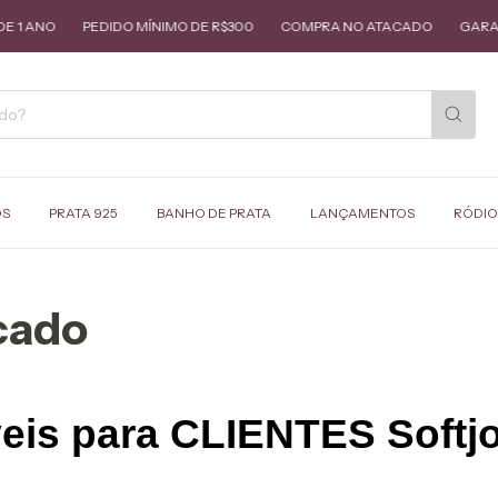
PEDIDO MÍNIMO DE R$300
COMPRA NO ATACADO
GARANTIA DE 1
OS
PRATA 925
BANHO DE PRATA
LANÇAMENTOS
RÓDIO
cado
eis para CLIENTES Softj