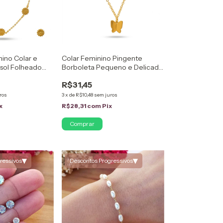
ino Colar e
Colar Feminino Pingente
ssol Folheado
Borboleta Pequeno e Delicado
Folheado a Ouro 18k
R$31,45
ros
3
x
de
R$10,48
sem juros
x
R$28,31
com
Pix
▾
▾
ressivos
Descontos Progressivos