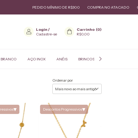
PEDIDO MÍNIMO DE R$300
COMPRA NO ATACADO
GARANTIA D
Login
/
Carrinho
(
0
)
Cadastre-se
R$0,00
 BRANCO
AÇO INOX
ANÉIS
BRINCOS
COLARES
P
Ordenar por
▾
▾
ressivos
Descontos Progressivos