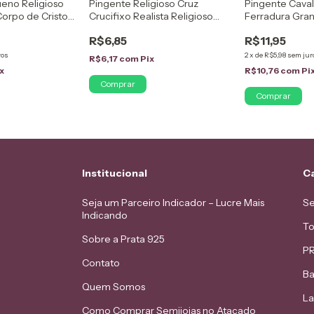
eno Religioso
Pingente Religioso Cruz
Pingente Cava
orpo de Cristo
Crucifixo Realista Religioso
Ferradura Gra
Ouro 18K
Banhado a Prata
Prata
R$6,85
R$11,95
ros
2
x
de
R$5,98
sem jur
R$6,17
com
Pix
x
R$10,76
com
Pi
Institucional
C
Seja um Parceiro Indicador – Lucre Mais
Se
Indicando
To
Sobre a Prata 925
PR
Contato
Ba
Quem Somos
L
Como Comprar Semijoias no Atacado