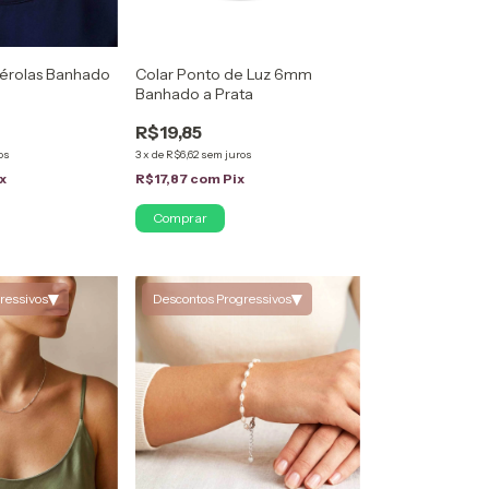
Pérolas Banhado
Colar Ponto de Luz 6mm
Banhado a Prata
R$19,85
os
3
x
de
R$6,62
sem juros
x
R$17,87
com
Pix
▾
▾
ressivos
Descontos Progressivos