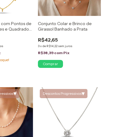
o com Pontos de
Conjunto Colar e Brinco de
res e Quadrados
Girassol Banhado a Prata
ado a Ouro 18k
R$42,65
ros
3
x
de
R$14,22
sem juros
x
R$38,39
com
Pix
toque!
▾
▾
ressivos
Descontos Progressivos