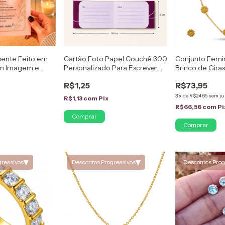
sente Feito em
Cartão Foto Papel Couchê 300
Conjunto Femin
om Imagem e
Personalizado Para Escrever
Brinco de Gira
Mensagem
em Ouro 18k
R$1,25
R$73,95
3
x
de
R$24,65
sem ju
x
R$1,13
com
Pix
R$66,56
com
Pi
▾
▾
gressivos
Descontos Progressivos
Descontos Prog