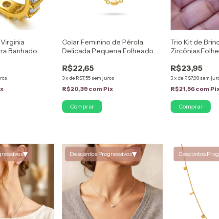
Virginia
Colar Feminino de Pérola
Trio Kit de Bri
era Banhado
Delicada Pequena Folheado a
Zircônias Folh
Zircônias
Ouro 18k
R$22,65
R$23,95
ros
3
x
de
R$7,55
sem juros
3
x
de
R$7,98
sem jur
ix
R$20,39
com
Pix
R$21,56
com
Pi
▾
▾
gressivos
Descontos Progressivos
Descontos Prog