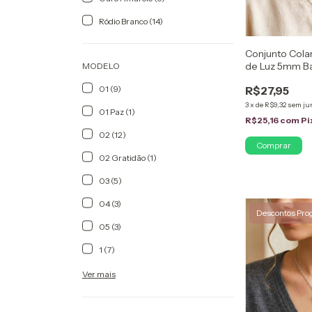
Ródio Branco (14)
Conjunto Colar
de Luz 5mm Ba
MODELO
01 (9)
R$27,95
3
x
de
R$9,32
sem ju
01 Paz (1)
R$25,16
com
Pi
02 (12)
02 Gratidão (1)
03 (5)
04 (3)
Descontos Pro
05 (3)
1 (7)
Ver mais