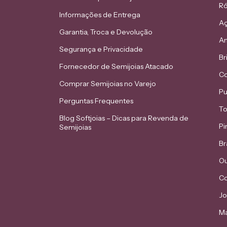
Ró
Informações de Entrega
Aç
Garantia, Troca e Devolução
An
Segurança e Privacidade
Br
Fornecedor de Semijoias Atacado
Co
Comprar Semijoias no Varejo
Pu
Perguntas Frequentes
To
Blog Softjoias – Dicas para Revenda de
Pi
Semijoias
Br
Ou
Co
Jo
Ma