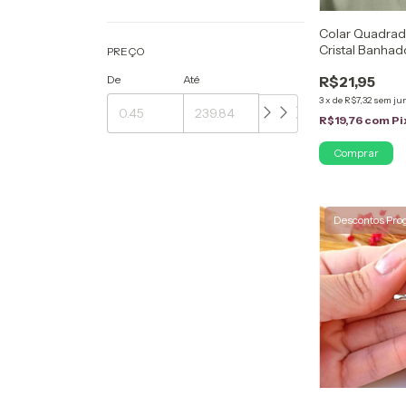
Colar Quadrad
Cristal Banhad
PREÇO
R$21,95
De
Até
3
x
de
R$7,32
sem ju
R$19,76
com
Pi
Descontos Pro