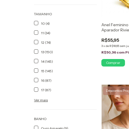
TAMANHO
10 (4)
Anel Feminino 
Aparador Rivi
11 (34)
Ouro 18K Com 
R$55,95
Cravejado
12 (74)
3
x
de
R$18,65
sem ju
13 (150)
R$50,36
com
P
14 (145)
Comprar
15 (145)
16 (87)
17 (87)
Descontos Pro
Ver mais
BANHO
Ouro Amarelo (9)