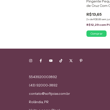
Pingente Pequ
de Cruz Com C
Folheado em 
R$13,65
2
x
de
R$6,83
sem ju
R$12,29
com
Pi
5543920003892
(43) 92000-3892
contato@softjoias.com.br
Rolândia, PR