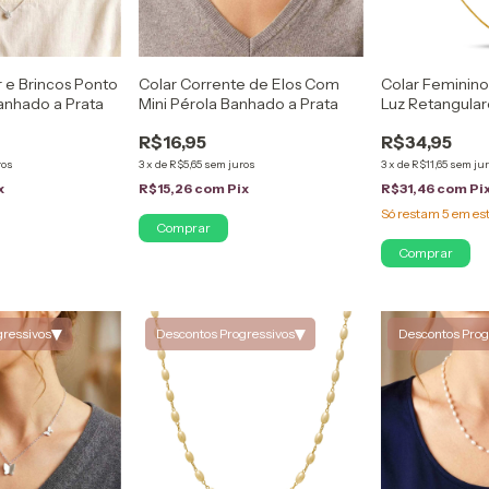
 e Brincos Ponto
Colar Corrente de Elos Com
Colar Feminin
nhado a Prata
Mini Pérola Banhado a Prata
Luz Retangula
Vazados Folhe
R$16,95
R$34,95
ros
3
x
de
R$5,65
sem juros
3
x
de
R$11,65
sem ju
x
R$15,26
com
Pix
R$31,46
com
Pi
Só restam
5
em es
▾
▾
gressivos
Descontos Progressivos
Descontos Prog