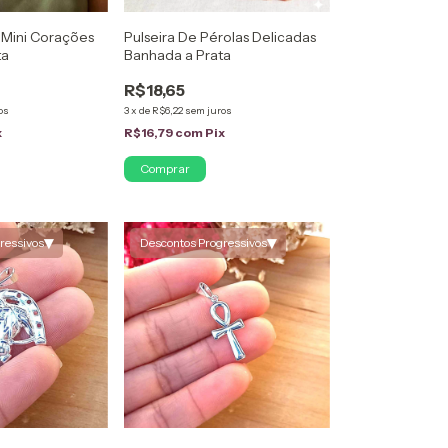
 Mini Corações
Pulseira De Pérolas Delicadas
ta
Banhada a Prata
R$18,65
os
3
x
de
R$6,22
sem juros
x
R$16,79
com
Pix
▾
▾
ressivos
Descontos Progressivos