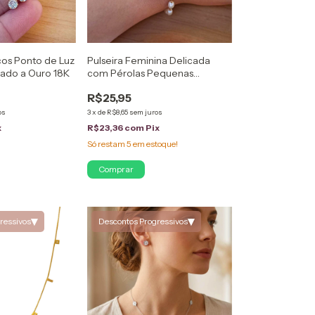
ncos Ponto de Luz
Pulseira Feminina Delicada
eado a Ouro 18K
com Pérolas Pequenas
Folheada a Ouro 18k
R$25,95
os
3
x
de
R$8,65
sem juros
x
R$23,36
com
Pix
Só restam
5
em estoque!
▾
▾
ressivos
Descontos Progressivos