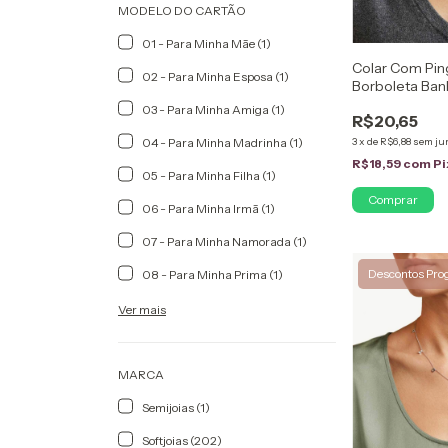
MODELO DO CARTÃO
01 - Para Minha Mãe (1)
Colar Com Pin
02 - Para Minha Esposa (1)
Borboleta Ban
03 - Para Minha Amiga (1)
R$20,65
04 - Para Minha Madrinha (1)
3
x
de
R$6,88
sem ju
R$18,59
com
Pi
05 - Para Minha Filha (1)
06 - Para Minha Irmã (1)
07 - Para Minha Namorada (1)
Descontos Pro
08 - Para Minha Prima (1)
Ver mais
MARCA
Semijoias (1)
Softjoias (202)