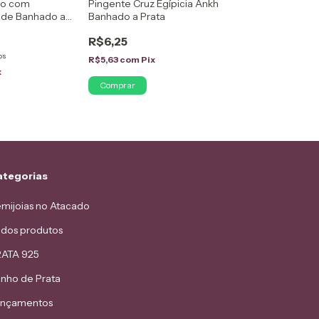
lo com
Pingente Cruz Egípicia Ankh
nde Banhado a
Banhado a Prata
R$6,25
os
R$5,63
com
Pix
x
ategorias
mijoias no Atacado
dos produtos
ATA 925
nho de Prata
ançamentos