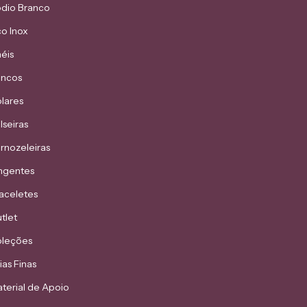
dio Branco
o Inox
éis
incos
lares
lseiras
rnozeleiras
ngentes
aceletes
tlet
leções
ias Finas
terial de Apoio