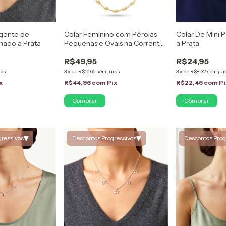
gente de
Colar Feminino com Pérolas
Colar De Mini 
hado a Prata
Pequenas e Ovais na Corrente
a Prata
Folheado a Ouro 18k
R$49,95
R$24,95
ros
3
x
de
R$16,65
sem juros
3
x
de
R$8,32
sem jur
x
R$44,96
com
Pix
R$22,46
com
Pi
▾
▾
gressivos
Descontos Progressivos
Descontos Prog