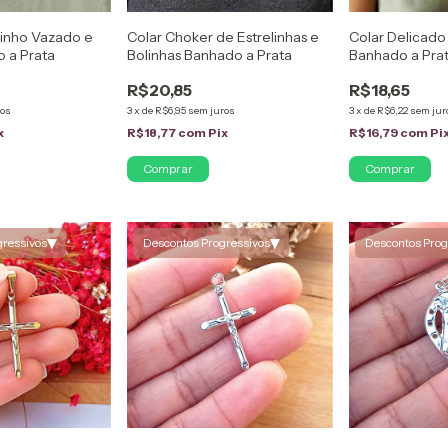
inho Vazado e
Colar Choker de Estrelinhas e
Colar Delicado
o a Prata
Bolinhas Banhado a Prata
Banhado a Pra
R$20,85
R$18,65
ros
3
x
de
R$6,95
sem juros
3
x
de
R$6,22
sem jur
x
R$18,77
com
Pix
R$16,79
com
Pi
▾
▾
gressivos
Descontos Progressivos
Descontos Prog