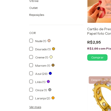
Vitrine
Outlet
Reposições
Cartão de Pre
COR
Papel foto C
Mensagem
Nude (1)
R$2,95
R$2,66
com
Pi
Dourado (1)
Creme (1)
Comprar
Marrom (1)
Azul (29)
Descontos Pro
Lilás (1)
Cinza (1)
Laranja (2)
Ver mais