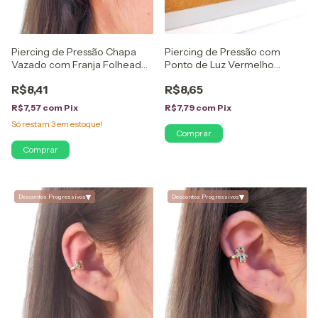
Piercing de Pressão Chapa
Piercing de Pressão com
Vazado com Franja Folheado
Ponto de Luz Vermelho
em Ouro 18K
Folheado em Ouro 18K
R$8,41
R$8,65
R$7,57
com
Pix
R$7,79
com
Pix
Só restam
3
em estoque!
▾
▾
Descontos Progressivos
Descontos Progressivos