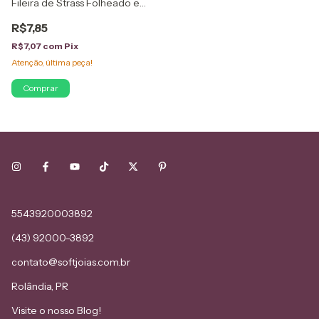
Fileira de Strass Folheado em
Ouro 18K
R$7,85
R$7,07
com
Pix
Atenção, última peça!
5543920003892
(43) 92000-3892
contato@softjoias.com.br
Rolândia, PR
Visite o nosso Blog!