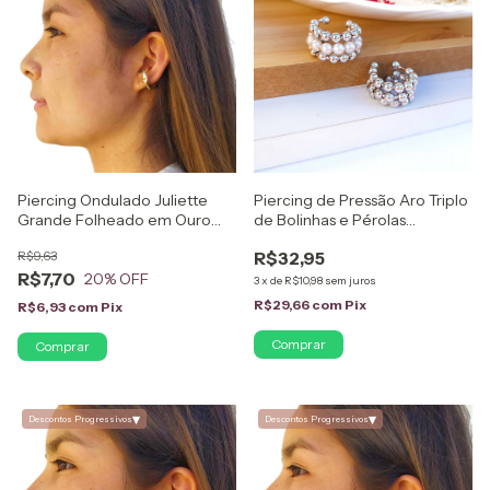
Piercing Ondulado Juliette
Piercing de Pressão Aro Triplo
Grande Folheado em Ouro
de Bolinhas e Pérolas
18K
Folheado em Ródio Branco
R$9,63
R$32,95
R$7,70
20
% OFF
3
x
de
R$10,98
sem juros
R$29,66
com
Pix
R$6,93
com
Pix
Comprar
▾
▾
Descontos Progressivos
Descontos Progressivos