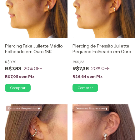
Piercing Fake Juliette Médio
Piercing de Pressão Juliette
Folheado em Ouro 18K
Pequeno Folheado em Ouro
18K
R$9,79
R$9,23
R$7,83
R$7,38
20
% OFF
20
% OFF
R$7,05
com
Pix
R$6,64
com
Pix
▾
▾
Descontos Progressivos
Descontos Progressivos