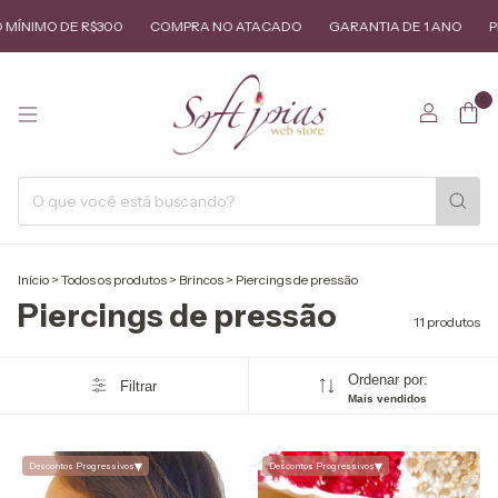
NIMO DE R$300
COMPRA NO ATACADO
GARANTIA DE 1 ANO
PEDI
0
Início
>
Todos os produtos
>
Brincos
>
Piercings de pressão
Piercings de pressão
11 produtos
Ordenar por:
Filtrar
Mais vendidos
▾
▾
Descontos Progressivos
Descontos Progressivos