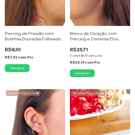
Piercing de Pressão com
Brinco de Coração com
Bolinhas Douradas Folheado
Piercing e Corrente Elos
em Ouro 18K
Alongados Folheado em Ouro
R$8,35
R$25,71
18K
3
x
de
R$8,57
sem juros
R$7,52
com
Pix
R$23,14
com
Pix
▾
▾
Descontos Progressivos
Descontos Progressivos