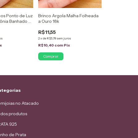
ncos Ponto de Luz
Brinco Argola Malha Folheada
cônia Banhado a
a Ouro 18k
R$11,55
os
2
x
de
R$5,78
sem juros
x
R$10,40
com
Pix
ategorias
mijoias no Atacado
dos produtos
ATA 925
nho de Prata