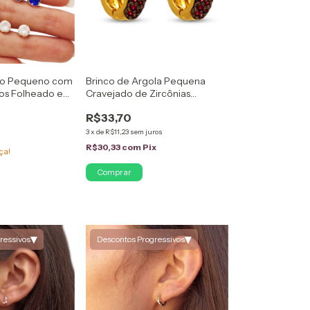
do Pequeno com
Brinco de Argola Pequena
idos Folheado em
Cravejado de Zircônias
Folheado em Ouro 18K
R$33,70
3
x
de
R$11,23
sem juros
R$30,33
com
Pix
ça!
Comprar
▾
▾
ressivos
Descontos Progressivos