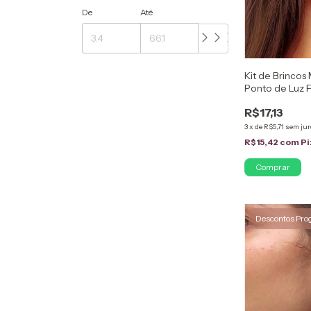
De
Até
Kit de Brincos
Ponto de Luz
Ouro 18K
R$17,13
3
x
de
R$5,71
sem jur
R$15,42
com
Pi
Descontos Pro