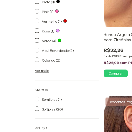
Preto (3)
Pink (1)
Vermelho (1)
Rosa (1)
Brinco Argola
com Zircônias
Verde (4)
Folheado em 
R$32,26
Azul Esverdeado (2)
3
x
de
R$10,75
sem ju
Colorido (2)
R$29,03
com
P
Ver mais
MARCA
Semijoias (1)
Descontos Pro
Softjoias (20)
PREÇO