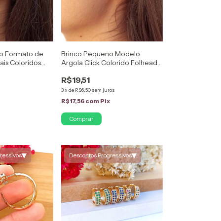
o Formato de
Brinco Pequeno Modelo
ais Coloridos
Argola Click Colorido Folheado
uro 18K
em Ouro 18K
R$19,51
3
x
de
R$6,50
sem juros
R$17,56
com
Pix
▾
▾
ressivos
Descontos Progressivos