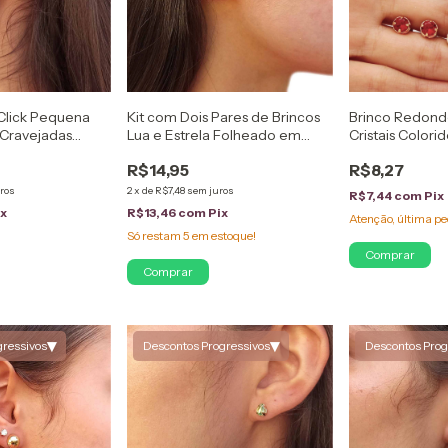
 Click Pequena
Kit com Dois Pares de Brincos
Brinco Redon
 Cravejadas
Lua e Estrela Folheado em
Cristais Color
Ouro 18K
Ouro 18K
Ouro 18K
R$14,95
R$8,27
ros
2
x
de
R$7,48
sem juros
R$7,44
com
Pix
ix
R$13,46
com
Pix
Atenção, última pe
Só restam
5
em estoque!
Comprar
▾
▾
gressivos
Descontos Progressivos
Descontos Prog