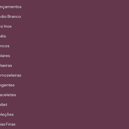
ançamentos
dio Branco
o Inox
éis
incos
lares
lseiras
rnozeleiras
ngentes
aceletes
tlet
leções
ias Finas