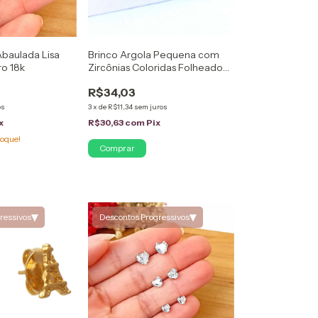
Abaulada Lisa
Brinco Argola Pequena com
o 18k
Zircônias Coloridas Folheado
em Ouro 18K
R$34,03
os
3
x
de
R$11,34
sem juros
x
R$30,63
com
Pix
oque!
Comprar
▾
▾
ressivos
Descontos Progressivos