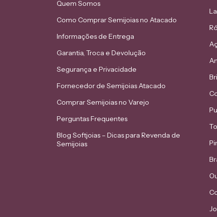
Quem Somos
L
Como Comprar Semijoias no Atacado
Ró
Informações de Entrega
Aç
Garantia, Troca e Devolução
An
Segurança e Privacidade
Br
Fornecedor de Semijoias Atacado
Co
Comprar Semijoias no Varejo
Pu
Perguntas Frequentes
To
Blog Softjoias – Dicas para Revenda de
Pi
Semijoias
Br
Ou
Co
Jo