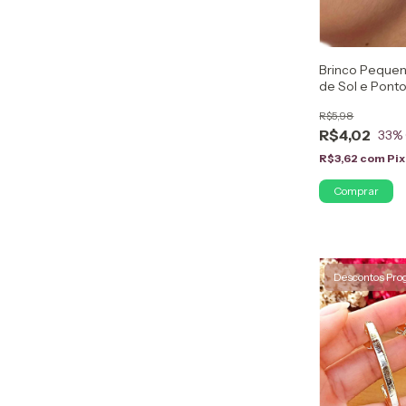
Brinco Peque
de Sol e Ponto
Folheado em 
R$5,98
R$4,02
33
%
R$3,62
com
Pix
Comprar
Descontos Pro