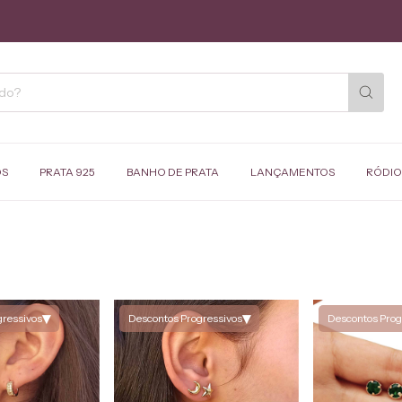
OS
PRATA 925
BANHO DE PRATA
LANÇAMENTOS
RÓDIO
▾
▾
gressivos
Descontos Progressivos
Descontos Prog