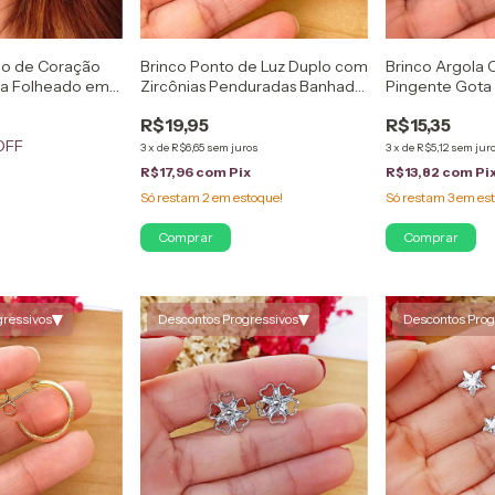
no de Coração
Brinco Ponto de Luz Duplo com
Brinco Argola 
a Folheado em
Zircônias Penduradas Banhado
Pingente Gota 
a Prata
Banhado a Pra
R$19,95
R$15,35
OFF
3
x
de
R$6,65
sem juros
3
x
de
R$5,12
sem jur
R$17,96
com
Pix
R$13,82
com
Pi
x
Só restam
2
em estoque!
Só restam
3
em est
▾
▾
gressivos
Descontos Progressivos
Descontos Prog