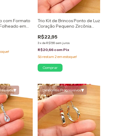
no com Formato
Trio Kit de Brincos Ponto de Luz
l Folheado em
Coração Pequeno Zircônia
Banhado a Prata
R$22,95
3
x
de
R$7,65
sem juros
R$20,66
com
Pix
toque!
Só restam
2
em estoque!
▾
▾
ressivos
Descontos Progressivos