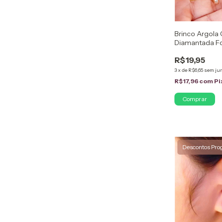
Brinco Argola
Diamantada F
18k
R$19,95
3
x
de
R$6,65
sem ju
R$17,96
com
Pi
Descontos Pro