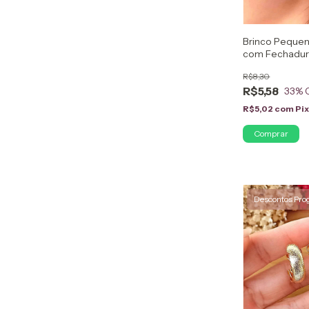
Brinco Peque
com Fechadur
Ouro 18K
R$8,30
R$5,58
33
% 
R$5,02
com
Pi
Descontos Pro