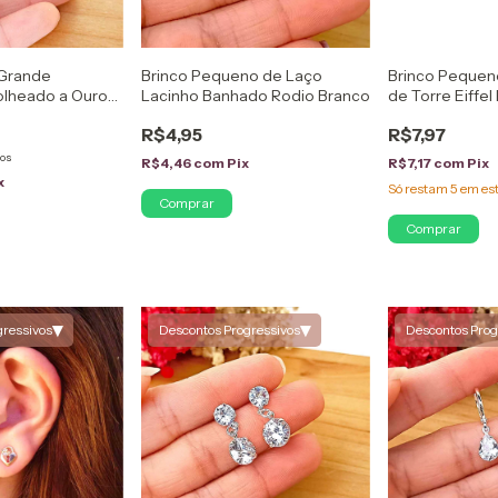
 Grande
Brinco Pequeno de Laço
Brinco Peque
olheado a Ouro
Lacinho Banhado Rodio Branco
de Torre Eiffe
Ouro 18K
R$4,95
R$7,97
ros
R$4,46
com
Pix
R$7,17
com
Pix
x
Só restam
5
em es
▾
▾
gressivos
Descontos Progressivos
Descontos Prog