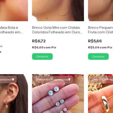
 Meia Bola e
Brinco Gota Mini com Cristais
Brinco Pequen
 Folheado em
Coloridos Folheado em Ouro
Fruta com Crist
18K
Folheado em O
R$6,72
R$5,66
os
R$6,05
com
Pix
R$5,09
com
Pix
x
Comprar
Comprar
▾
▾
gressivos
Descontos Progressivos
Descontos Prog