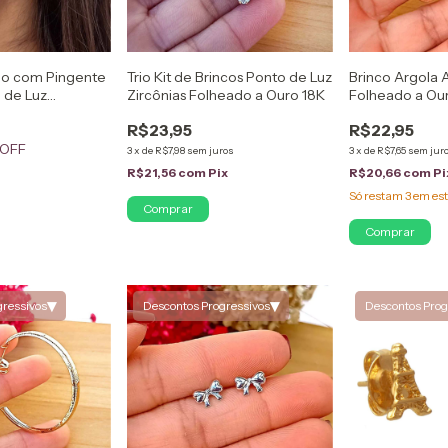
no com Pingente
Trio Kit de Brincos Ponto de Luz
Brinco Argola 
 de Luz
Zircônias Folheado a Ouro 18K
Folheado a Our
Ouro 18K
R$23,95
R$22,95
 OFF
3
x
de
R$7,98
sem juros
3
x
de
R$7,65
sem jur
R$21,56
com
Pix
R$20,66
com
Pi
Só restam
3
em est
▾
▾
gressivos
Descontos Progressivos
Descontos Prog