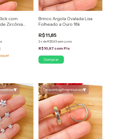
Click com
Brinco Argola Ovalada Lisa
de Zircônia
Folheado a Ouro 18k
ta
R$11,85
os
2
x
de
R$5,93
sem juros
x
R$10,67
com
Pix
oque!
▾
▾
ressivos
Descontos Progressivos