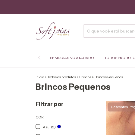
SEMIJOIAS NO ATACADO
TODOS PRODUT
Início
>
Todos os produtos
>
Brincos
>
Brincos Pequenos
Brincos Pequenos
Filtrar por
Descontos Pro
COR
Azul (5)