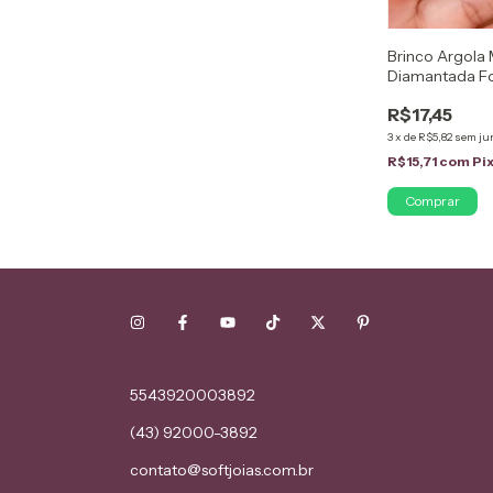
Brinco Argola
Diamantada F
18k
R$17,45
3
x
de
R$5,82
sem ju
R$15,71
com
Pi
5543920003892
(43) 92000-3892
contato@softjoias.com.br