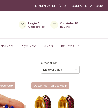
PEDIDO MÍNIMO DE R$300
COMPRA NO ATACADO
GARANTIA D
Login
/
Carrinho
(
0
)
Cadastre-se
R$0,00
 BRANCO
AÇO INOX
ANÉIS
BRINCOS
COLARES
P
Ordenar por
▾
▾
ressivos
Descontos Progressivos