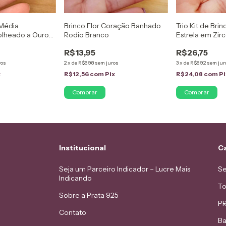
 Média
Brinco Flor Coração Banhado
Trio Kit de Bri
olheado a Ouro
Rodio Branco
Estrela em Zir
Prata
R$13,95
R$26,75
ros
2
x
de
R$6,98
sem juros
3
x
de
R$8,92
sem jur
x
R$12,56
com
Pix
R$24,08
com
Pi
Institucional
C
Seja um Parceiro Indicador – Lucre Mais
Se
Indicando
To
Sobre a Prata 925
PR
Contato
Ba