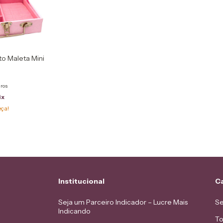
to Maleta Mini
uros
ix
eça!
Institucional
C
Seja um Parceiro Indicador – Lucre Mais
Se
Indicando
To