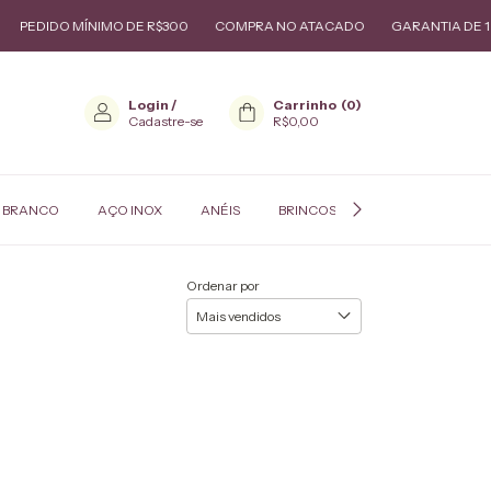
PEDIDO MÍNIMO DE R$300
COMPRA NO ATACADO
GARANTIA DE 1 A
Login
/
Carrinho
(
0
)
Cadastre-se
R$0,00
 BRANCO
AÇO INOX
ANÉIS
BRINCOS
COLARES
P
Ordenar por