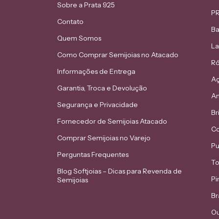
Sobre a Prata 925
PR
Contato
Ba
Quem Somos
L
Como Comprar Semijoias no Atacado
Ró
Informações de Entrega
Aç
Garantia, Troca e Devolução
An
Segurança e Privacidade
Br
Fornecedor de Semijoias Atacado
Co
Comprar Semijoias no Varejo
Pu
Perguntas Frequentes
To
Blog Softjoias – Dicas para Revenda de
Pi
Semijoias
Br
Ou