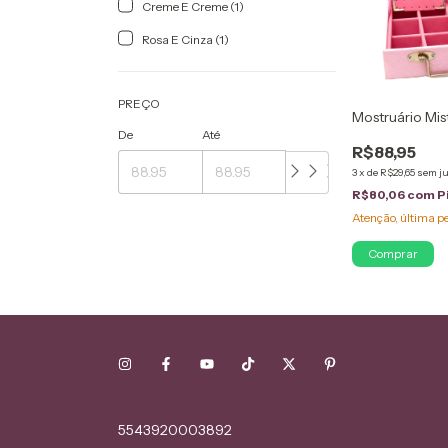
Creme E Creme (1)
Rosa E Cinza (1)
PREÇO
Mostruário Mis
De
Até
R$88,95
3
x
de
R$29,65
sem j
R$80,06
com
P
Atenção, última p
Comprar
5543920003892