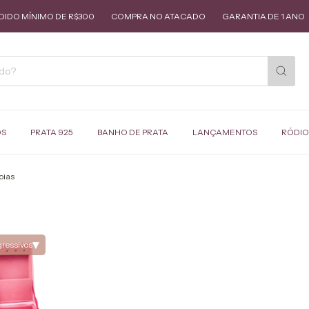
O MÍNIMO DE R$300
COMPRA NO ATACADO
GARANTIA DE 1 ANO
OS
PRATA 925
BANHO DE PRATA
LANÇAMENTOS
RÓDIO
oias
▾
gressivos