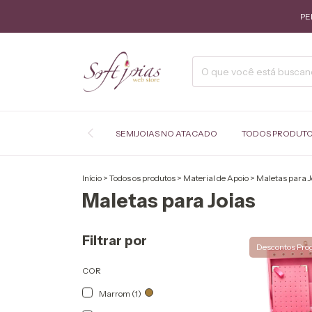
PEDID
SEMIJOIAS NO ATACADO
TODOS PRODUT
Início
>
Todos os produtos
>
Material de Apoio
>
Maletas para J
Maletas para Joias
Filtrar por
Descontos Pro
COR
Marrom (1)