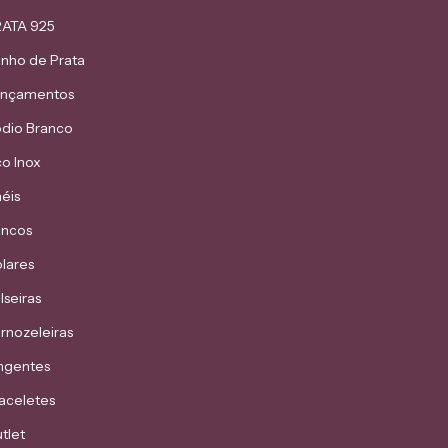
ATA 925
nho de Prata
ançamentos
dio Branco
o Inox
éis
incos
lares
lseiras
rnozeleiras
ngentes
aceletes
tlet