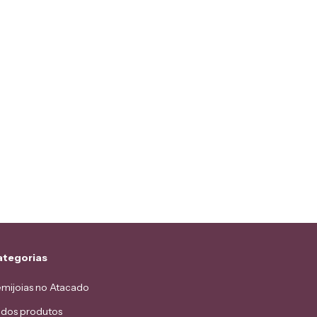
ategorias
mijoias no Atacado
dos produtos