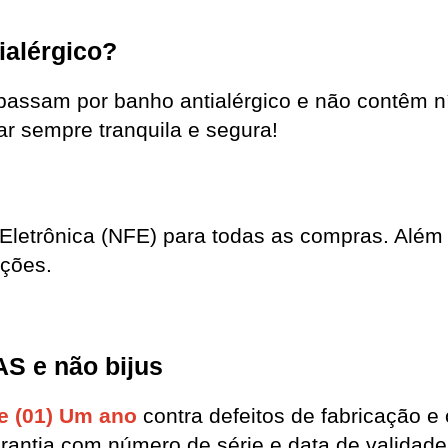
ialérgico?
passam por banho antialérgico e não contêm n
r sempre tranquila e segura!
 Eletrônica (NFE) para todas as compras. Além 
uções.
 e não bijus 
e (01) Um ano
 contra defeitos de fabricação e 
rantia com número de série e data de validade