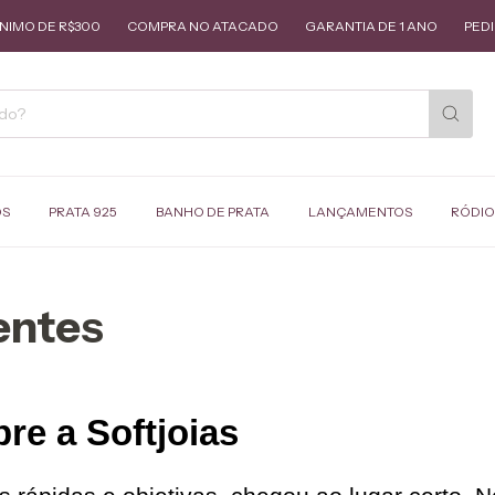
R$300
COMPRA NO ATACADO
GARANTIA DE 1 ANO
PEDIDO MÍNIM
OS
PRATA 925
BANHO DE PRATA
LANÇAMENTOS
RÓDIO
entes
re a Softjoias