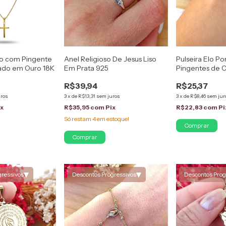
no com Pingente
Anel Religioso De Jesus Liso
Pulseira Elo P
ado em Ouro 18K
Em Prata 925
Pingentes de 
em Ouro 18K
R$39,94
R$25,37
uros
3
x
de
R$13,31
sem juros
3
x
de
R$8,46
sem jur
ix
R$35,95
com
Pix
R$22,83
com
Pi
Só restam
4
em estoque!
Comprar
▾
▾
gressivos
Descontos Progressivos
Descontos Prog