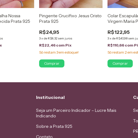
alha Nossa
Pingente Crucifixo Jesus Cristo
Colar Escapulá
cida Prata 925
Prata 925
Virgem Maria P
R$24,95
R$122,95
os
3
x
de
R$8,32
sem juros
3
x
de
R$40,98
sem ju
x
R$22,46
com
Pix
R$110,66
com
P
Só restam
3
em estoque!
Só restam
2
em es
Institucional
C
Seja um Parceiro Indicador – Lucre Mais
Se
Indicando
To
Sobre a Prata 925
PR
Contato