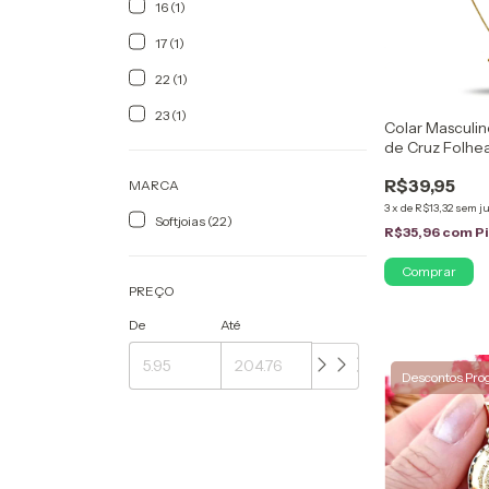
16 (1)
17 (1)
22 (1)
23 (1)
Colar Masculi
de Cruz Folhe
R$39,95
MARCA
3
x
de
R$13,32
sem j
Softjoias (22)
R$35,96
com
P
PREÇO
De
Até
Descontos Pro