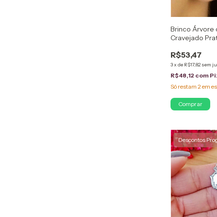
Brinco Árvore 
Cravejado Pra
R$53,47
3
x
de
R$17,82
sem ju
R$48,12
com
Pi
Só restam
2
em es
Descontos Pro