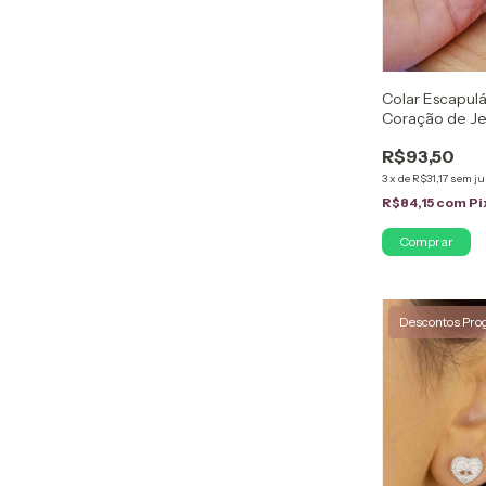
Colar Escapul
Coração de Je
Senhora do Ca
R$93,50
3
x
de
R$31,17
sem ju
R$84,15
com
Pi
Descontos Pro