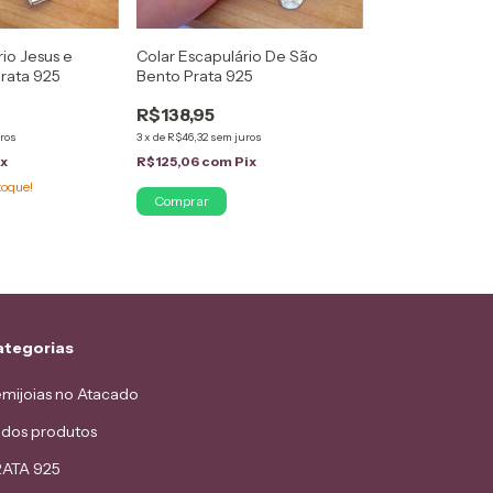
rio Jesus e
Colar Escapulário De São
rata 925
Bento Prata 925
R$138,95
ros
3
x
de
R$46,32
sem juros
ix
R$125,06
com
Pix
toque!
ategorias
mijoias no Atacado
dos produtos
ATA 925