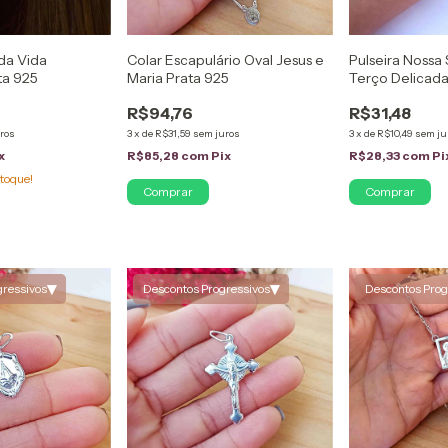
da Vida
Colar Escapulário Oval Jesus e
Pulseira Nossa 
ta 925
Maria Prata 925
Terço Delicad
Ouro 18K
R$94,76
R$31,48
ros
3
x
de
R$31,59
sem juros
3
x
de
R$10,49
sem ju
x
R$85,28
com
Pix
R$28,33
com
Pi
toque!
▾
▾
gressivos
Descontos Progressivos
Descontos Prog