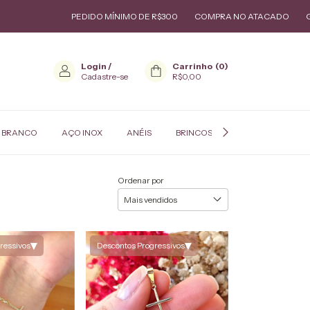
PEDIDO MÍNIMO DE R$300
COMPRA NO ATACADO
GARANTIA D
Login
/
Carrinho
(
0
)
Cadastre-se
R$0,00
 BRANCO
AÇO INOX
ANÉIS
BRINCOS
COLARES
P
Ordenar por
▾
▾
ressivos
Descontos Progressivos