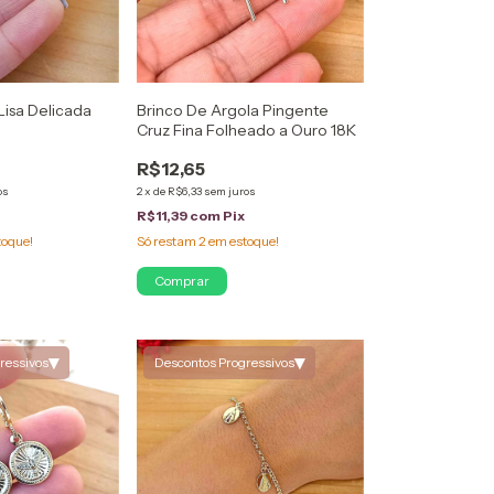
Lisa Delicada
Brinco De Argola Pingente
Cruz Fina Folheado a Ouro 18K
R$12,65
os
2
x
de
R$6,33
sem juros
R$11,39
com
Pix
toque!
Só restam
2
em estoque!
▾
▾
ressivos
Descontos Progressivos