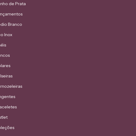
nho de Prata
ançamentos
dio Branco
o Inox
éis
incos
lares
lseiras
rnozeleiras
ngentes
aceletes
tlet
leções