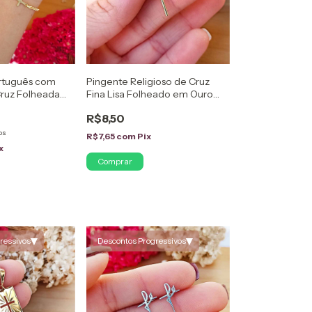
ortuguês com
Pingente Religioso de Cruz
Cruz Folheada
Fina Lisa Folheado em Ouro
18K
R$8,50
os
R$7,65
com
Pix
x
▾
▾
ressivos
Descontos Progressivos