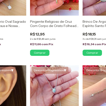
ário Oval Sagrado
Pingente Religioso de Cruz
Brinco De Arg
sus e Nossa
Com Corpo de Cristo Folheado
Espírito Santo
rmo Prata 925
em Ouro 18K
18k
R$12,95
R$18,15
ros
2
x
de
R$6,48
sem juros
3
x
de
R$6,05
sem jur
x
R$11,66
com
Pix
R$16,34
com
Pi
▾
▾
gressivos
Descontos Progressivos
Descontos Prog