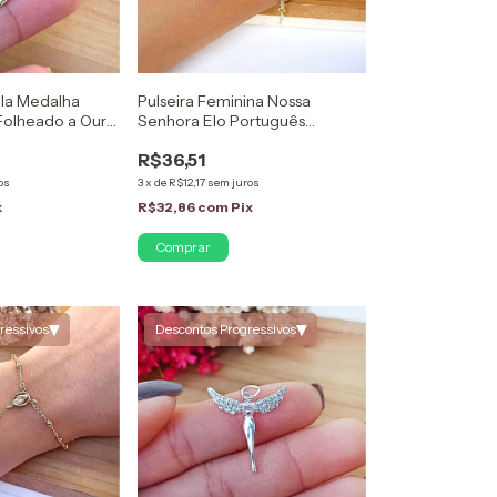
ola Medalha
Pulseira Feminina Nossa
 Folheado a Ouro
Senhora Elo Português
Folheado Ouro 18k
R$36,51
os
3
x
de
R$12,17
sem juros
x
R$32,86
com
Pix
▾
▾
ressivos
Descontos Progressivos