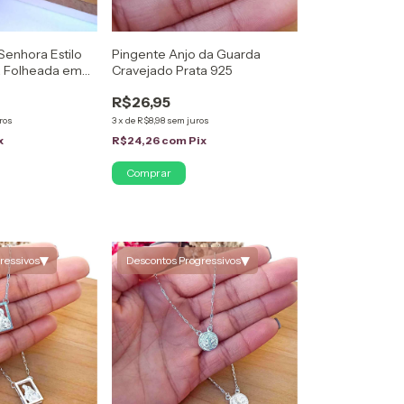
Senhora Estilo
Pingente Anjo da Guarda
a Folheada em
Cravejado Prata 925
R$26,95
ros
3
x
de
R$8,98
sem juros
x
R$24,26
com
Pix
▾
▾
ressivos
Descontos Progressivos