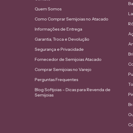
Ba
Quem Somos
L
Como Comprar Semijoias no Atacado
Ró
Informações de Entrega
Aç
Garantia, Troca e Devolução
An
Segurança e Privacidade
Br
Fornecedor de Semijoias Atacado
Co
Comprar Semijoias no Varejo
Pu
Perguntas Frequentes
To
Blog Softjoias – Dicas para Revenda de
Pi
Semijoias
Br
Ou
Co