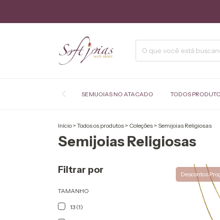
SEMIJOIAS NO ATACADO
TODOS PRODUT
Início
>
Todos os produtos
>
Coleções
>
Semijoias Religiosas
Semijoias Religiosas
Filtrar por
Descontos Pro
TAMANHO
13 (1)