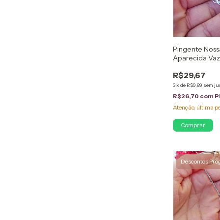
Pingente Noss
Aparecida Vaz
R$29,67
3
x
de
R$9,89
sem ju
R$26,70
com
P
Atenção, última p
Descontos Pro