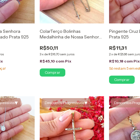
a Senhora
ColarTerço Bolinhas
Pingente Cruz 
ado Prata 925
Medalhinha de Nossa Senhora
Prata 925
Folheado em Ouro 18K
R$50,11
R$11,31
ros
3
x
de
R$16,70
sem juros
2
x
de
R$5,66
sem jur
ix
R$45,10
com
Pix
R$10,18
com
Pix
eça!
Só restam
5
em es
▾
▾
gressivos
Descontos Progressivos
Descontos Prog