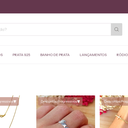
OS
PRATA 925
BANHO DE PRATA
LANÇAMENTOS
RÓDIO
▾
▾
gressivos
Descontos Progressivos
Descontos Prog