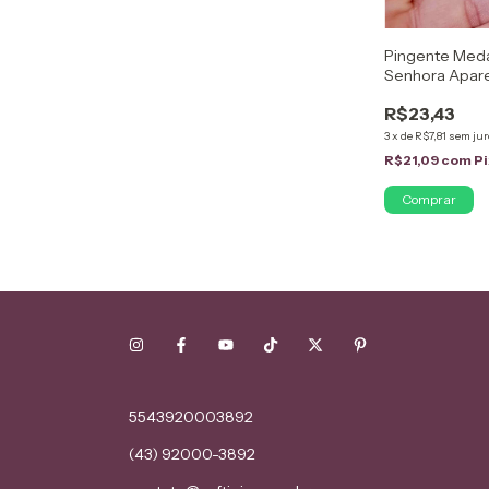
Pingente Med
Senhora Apare
R$23,43
3
x
de
R$7,81
sem jur
R$21,09
com
Pi
5543920003892
(43) 92000-3892