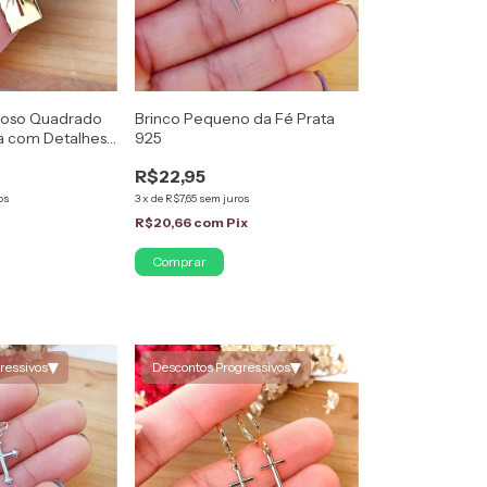
gioso Quadrado
Brinco Pequeno da Fé Prata
a com Detalhes
925
uro 18K
R$22,95
os
3
x
de
R$7,65
sem juros
x
R$20,66
com
Pix
▾
▾
ressivos
Descontos Progressivos