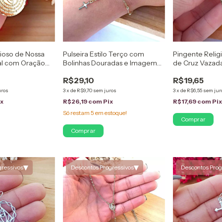
gioso de Nossa
Pulseira Estilo Terço com
Pingente Reli
al com Oração
Bolinhas Douradas e Imagem
de Cruz Vazad
heado em Ouro
de Maria Folheado em Ouro
Folheado em O
R$29,10
R$19,65
18K
uros
3
x
de
R$9,70
sem juros
3
x
de
R$6,55
sem jur
ix
R$26,19
com
Pix
R$17,69
com
Pi
Só restam
5
em estoque!
▾
▾
gressivos
Descontos Progressivos
Descontos Prog