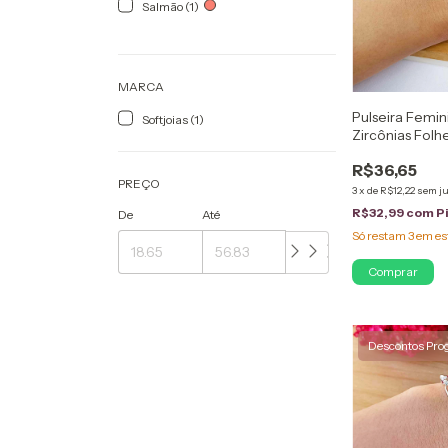
Salmão (1)
MARCA
Pulseira Femin
Softjoias (1)
Zircônias Fol
Branco
R$36,65
PREÇO
3
x
de
R$12,22
sem j
R$32,99
com
P
De
Até
Só restam
3
em es
Descontos Pro