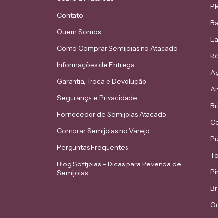
PR
Contato
Ba
Quem Somos
L
Como Comprar Semijoias no Atacado
Ró
Informações de Entrega
Aç
Garantia, Troca e Devolução
An
Segurança e Privacidade
Br
Fornecedor de Semijoias Atacado
Co
Comprar Semijoias no Varejo
Pu
Perguntas Frequentes
To
Blog Softjoias – Dicas para Revenda de
Pi
Semijoias
Br
Ou