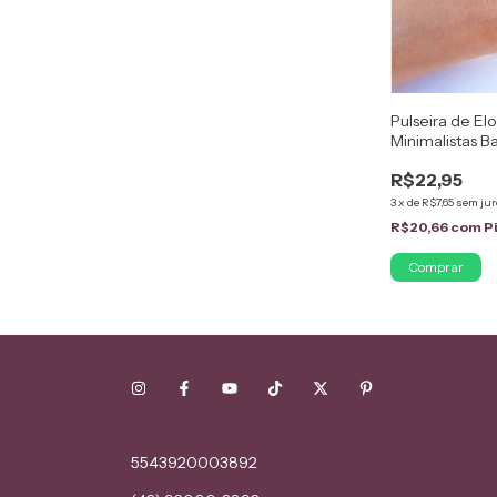
Pulseira de El
Minimalistas B
R$22,95
3
x
de
R$7,65
sem jur
R$20,66
com
P
5543920003892