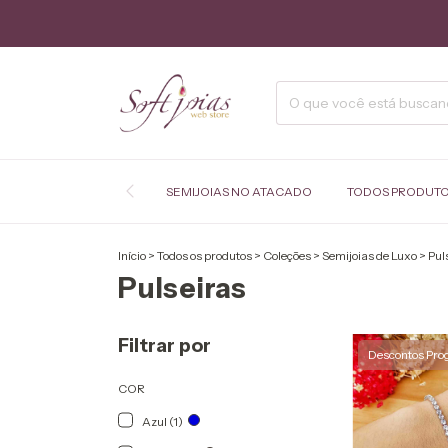
SEMIJOIAS NO ATACADO
TODOS PRODUT
Início
>
Todos os produtos
>
Coleções
>
Semijoias de Luxo
>
Pul
Pulseiras
Filtrar por
Descontos Pro
COR
Azul (1)