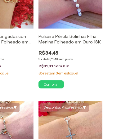
Alongados com
Pulseira Pérola Bolinhas Filha
al Folheado em
Menina Folheado em Ouro 18K
R$34,45
ros
3
x
de
R$11,48
sem juros
x
R$31,01
com
Pix
toque!
Só restam
3
em estoque!
▾
▾
ressivos
Descontos Progressivos