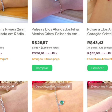
ina Riviera 2mm
Pulseira Elos Alongados Filha
Pulseira Elos 
heado em Ródio
Menina Cristal Folheado em
Coração Crist
Ouro 18K
Ouro 18K
R$29,57
R$43,43
uros
3
x
de
R$9,86
sem juros
3
x
de
R$14,48
sem ju
ix
R$26,61
com
Pix
R$39,09
com
Pi
toque!
Atenção, última peça!
Só restam
4
em es
Comprar
▾
▾
gressivos
Descontos Progressivos
Descontos Prog