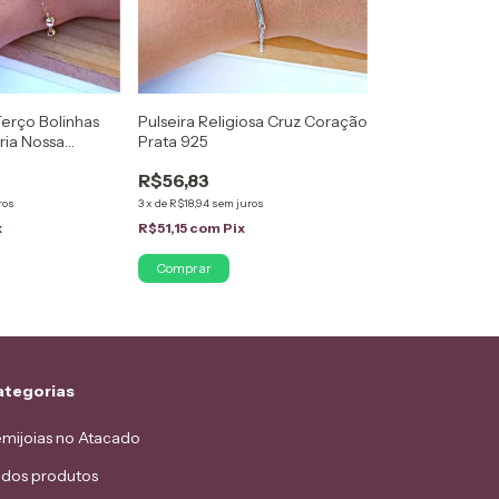
 Terço Bolinhas
Pulseira Religiosa Cruz Coração
ria Nossa
Prata 925
eado em Ouro
R$56,83
ros
3
x
de
R$18,94
sem juros
x
R$51,15
com
Pix
ategorias
mijoias no Atacado
dos produtos