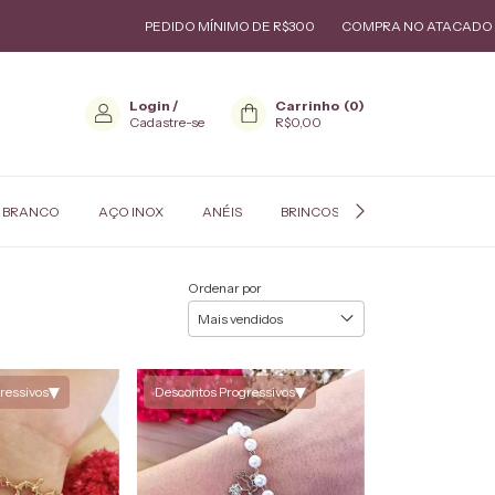
PEDIDO MÍNIMO DE R$300
COMPRA NO ATACADO
GA
Login
/
Carrinho
(
0
)
Cadastre-se
R$0,00
 BRANCO
AÇO INOX
ANÉIS
BRINCOS
COLARES
P
Ordenar por
▾
▾
ressivos
Descontos Progressivos