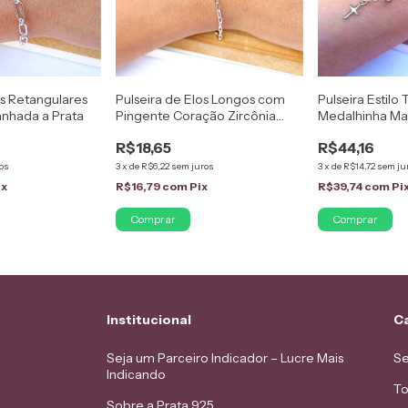
os Retangulares
Pulseira de Elos Longos com
Pulseira Estilo
anhada a Prata
Pingente Coração Zircônia
Medalhinha Ma
Banhada a Prata
Senhora Folh
R$18,65
R$44,16
18K
os
3
x
de
R$6,22
sem juros
3
x
de
R$14,72
sem ju
ix
R$16,79
com
Pix
R$39,74
com
Pi
Institucional
C
Seja um Parceiro Indicador – Lucre Mais
Se
Indicando
To
Sobre a Prata 925