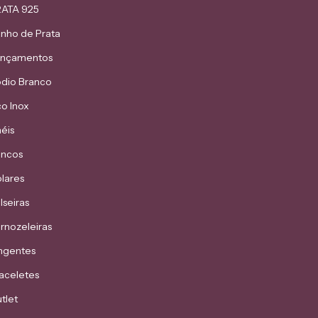
ATA 925
nho de Prata
ançamentos
dio Branco
o Inox
éis
incos
lares
lseiras
rnozeleiras
ngentes
aceletes
tlet