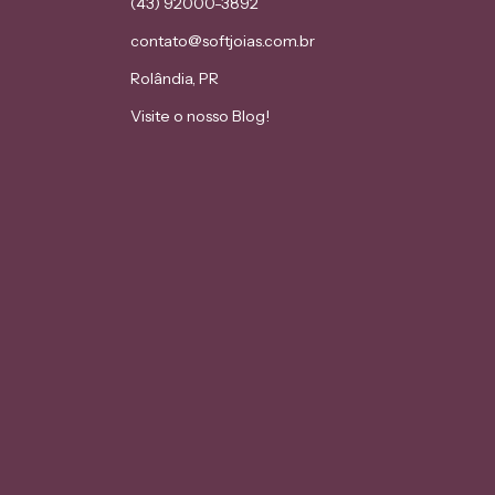
(43) 92000-3892
contato@softjoias.com.br
Rolândia, PR
Visite o nosso Blog!