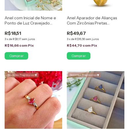
Anel com Inicial de Nome e
Anel Aparador de Alianças
Ponto de Luz Cravejado
Com Zircônias Pretas
Folheado em Ouro 18K
Folheado em Ouro 18K
R$18,51
R$49,67
3
x
de
R$6,17
sem juros
3
x
de
R$16,56
sem juros
R$16,66
com
Pix
R$44,70
com
Pix
Comprar
Comprar
▾
▾
Descontos Progressivos
Descontos Progressivos