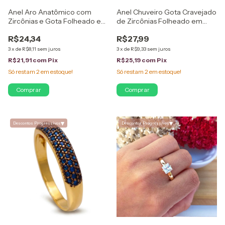
Anel Aro Anatômico com
Anel Chuveiro Gota Cravejado
Zircônias e Gota Folheado em
de Zircônias Folheado em
Ouro 18K
Ouro 18K
R$24,34
R$27,99
3
x
de
R$8,11
sem juros
3
x
de
R$9,33
sem juros
R$21,91
com
Pix
R$25,19
com
Pix
Só restam
2
em estoque!
Só restam
2
em estoque!
Comprar
Comprar
▾
▾
Descontos Progressivos
Descontos Progressivos