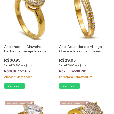
Anel modelo Chuveiro
Anel Aparador de Aliança
Redondo cravejado com
Cravejado com Zircônias
Zircônias Folheado em Ouro
cristal Folheado em Ouro 18K
R$38,95
R$29,95
18K
3
x
de
R$12,98
sem juros
3
x
de
R$9,98
sem juros
R$35,06
com
Pix
R$26,96
com
Pix
Atenção, última peça!
Só restam
4
em estoque!
Comprar
Comprar
▾
▾
Descontos Progressivos
Descontos Progressivos