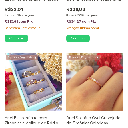
em Ouro 18K
Ouro 18K
R$22,01
R$38,08
3
x
de
R$7,34
sem juros
3
x
de
R$12,69
sem juros
R$19,81
com
Pix
R$34,27
com
Pix
Só restam
3
em estoque!
Atenção, última peça!
Comprar
Comprar
▾
▾
Descontos Progressivos
Descontos Progressivos
Anel Estilo Infinito com
Anel Solitário Oval Cravejado
Zircônias e Aplique de Ródio
de Zircônias Coloridas