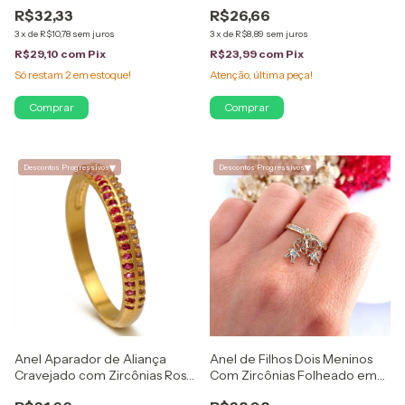
Folheado em Ouro 18K
Folheado em Ouro 18K
R$32,33
R$26,66
3
x
de
R$10,78
sem juros
3
x
de
R$8,89
sem juros
R$29,10
com
Pix
R$23,99
com
Pix
Só restam
2
em estoque!
Atenção, última peça!
Comprar
Comprar
▾
▾
Descontos Progressivos
Descontos Progressivos
Anel Aparador de Aliança
Anel de Filhos Dois Meninos
Cravejado com Zircônias Rosa
Com Zircônias Folheado em
e Rosa Claro Folheado em
Ouro 18K