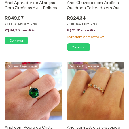
Anel Aparador de Alianças
Anel Chuveiro com Zircônia
Com Zircônias Azuis Folheado
Quadrada Folheado em Ouro
em Ouro 18K
18K
R$49,67
R$24,34
3
x
de
R$16,56
sem juros
3
x
de
R$8,11
sem juros
R$44,70
com
Pix
R$21,91
com
Pix
Só restam
2
em estoque!
Comprar
Comprar
▾
▾
Descontos Progressivos
Descontos Progressivos
Anel com Pedra de Cristal
Anel com Estrelas cravejado