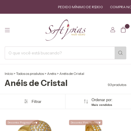
PEDIDO MÍNIMO DE R$300
COMPRA NO ATAC
0
Início
>
Todos os produtos
>
Anéis
>
Anéis de Cristal
Anéis de Cristal
93 produtos
Ordenar por:
Filtrar
Mais vendidos
▾
▾
Descontos Progressivos
Descontos Progressivos