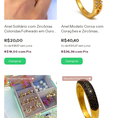
Anel Solitário com Zircônias
Anel Modelo Coroa com
Coloridas Folheado em Ouro
Corações e Zircônias
18K
Folheado em Ouro 18K
R$20,00
R$40,40
3
x
de
R$6,67
sem juros
3
x
de
R$13,47
sem juros
R$18,00
com
Pix
R$36,36
com
Pix
Comprar
Comprar
▾
▾
Descontos Progressivos
Descontos Progressivos