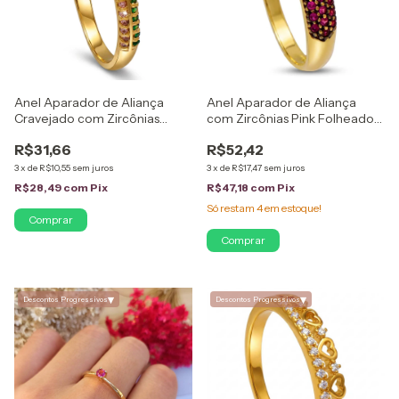
Anel Aparador de Aliança
Anel Aparador de Aliança
Cravejado com Zircônias
com Zircônias Pink Folheado
Verde e Rosa Claro Folheado
em Ouro 18K
R$31,66
R$52,42
em Ouro 18K
3
x
de
R$10,55
sem juros
3
x
de
R$17,47
sem juros
R$28,49
com
Pix
R$47,18
com
Pix
Só restam
4
em estoque!
Comprar
Comprar
▾
▾
Descontos Progressivos
Descontos Progressivos