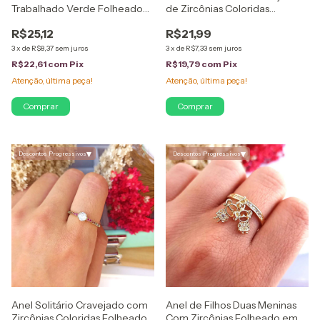
Trabalhado Verde Folheado
de Zircônias Coloridas
em Ouro 18K
Folheado em Ouro 18K
R$25,12
R$21,99
3
x
de
R$8,37
sem juros
3
x
de
R$7,33
sem juros
R$22,61
com
Pix
R$19,79
com
Pix
Atenção, última peça!
Atenção, última peça!
Comprar
Comprar
▾
▾
Descontos Progressivos
Descontos Progressivos
Anel Solitário Cravejado com
Anel de Filhos Duas Meninas
Zircônias Coloridas Folheado
Com Zircônias Folheado em