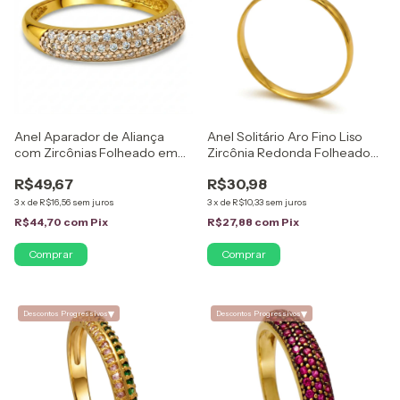
Anel Aparador de Aliança
Anel Solitário Aro Fino Liso
com Zircônias Folheado em
Zircônia Redonda Folheado
Ouro 18K
em Ouro 18K
R$49,67
R$30,98
3
x
de
R$16,56
sem juros
3
x
de
R$10,33
sem juros
R$44,70
com
Pix
R$27,88
com
Pix
Comprar
Comprar
▾
▾
Descontos Progressivos
Descontos Progressivos