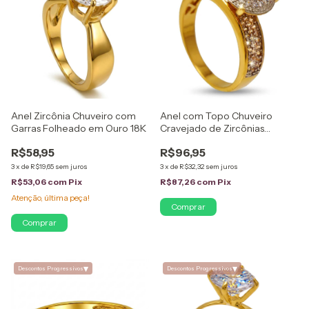
Anel Zircônia Chuveiro com
Anel com Topo Chuveiro
Garras Folheado em Ouro 18K
Cravejado de Zircônias
Folheado em Ouro 18K
R$58,95
R$96,95
3
x
de
R$19,65
sem juros
3
x
de
R$32,32
sem juros
R$53,06
com
Pix
R$87,26
com
Pix
Atenção, última peça!
Comprar
Comprar
▾
▾
Descontos Progressivos
Descontos Progressivos