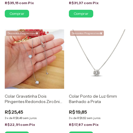
R$35,15
com
Pix
R$31,37
com
Pix
▾
▾
Descontos Progressivos
Descontos Progressivos
Colar Gravatinha Dois
Colar Ponto de Luz 6mm
PIngentes Redondos Zircônias
Banhado a Prata
Banhado Ródio Branco
R$25,45
R$19,85
3
x
de
R$8,48
sem juros
3
x
de
R$6,62
sem juros
R$22,91
com
Pix
R$17,87
com
Pix