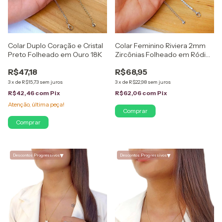
Colar Duplo Coração e Cristal
Colar Feminino Riviera 2mm
Preto Folheado em Ouro 18K
Zircônias Folheado em Ródio
Branco
R$47,18
R$68,95
3
x
de
R$15,73
sem juros
3
x
de
R$22,98
sem juros
R$42,46
com
Pix
R$62,06
com
Pix
Atenção, última peça!
▾
▾
Descontos Progressivos
Descontos Progressivos