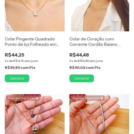
Colar Pingente Quadrado
Colar de Coração com
Ponto de luz Folheado em
Corrente Cordão Baiano
Ouro 18K
Folheado em Ouro 18K
R$44,25
R$44,48
3
x
de
R$14,75
sem juros
3
x
de
R$14,83
sem juros
R$39,83
com
Pix
R$40,03
com
Pix
▾
▾
Descontos Progressivos
Descontos Progressivos