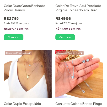
Colar Duas Gotas Banhado
Colar De Trevo Azul Perolado
Ròdio Branco
Virginia Folheado em Ouro
18K
R$27,85
R$49,56
3
x
de
R$9,28
sem juros
3
x
de
R$16,52
sem juros
R$25,07
com
Pix
R$44,60
com
Pix
▾
▾
Descontos Progressivos
Descontos Progressivos
Colar Duplo Escapulário
Conjunto Colar e Brinco Pingo