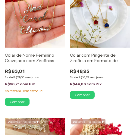
Colar de Nome Feminino
Colar com Pingente de
Cravejado com Zircônias
Zircônia em Formato de
Folheado em Ouro 18K
Menino ou Menina Folheado
R$63,01
R$48,95
em Ouro 18K
3
x
de
R$21,00
sem juros
3
x
de
R$16,32
sem juros
R$56,71
com
Pix
R$44,06
com
Pix
Só restam
3
em estoque!
Comprar
Comprar
▾
▾
Descontos Progressivos
Descontos Progressivos