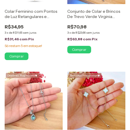
Colar Feminino com Pontos
Conjunto de Colar e Brincos
de Luz Retangulares e
De Trevo Verde Virginia
Quadrados Vazados Folheado
Folheado em Ouro 18K
R$34,95
R$70,98
a Ouro 18k
3
x
de
R$11,65
sem juros
3
x
de
R$23,66
sem juros
R$31,46
com
Pix
R$63,88
com
Pix
Só restam
5
em estoque!
▾
▾
Descontos Progressivos
Descontos Progressivos