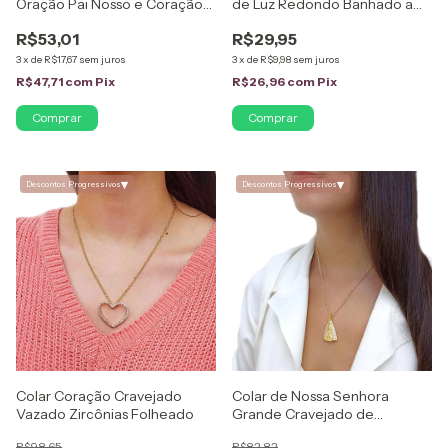
Oração Pai Nosso e Coração
de Luz Redondo Banhado a
de Zircônia Folheado em
Prata
R$53,01
R$29,95
Ouro 18K
3
x
de
R$17,67
sem juros
3
x
de
R$9,98
sem juros
R$47,71
com
Pix
R$26,96
com
Pix
▾
▾
Descontos Progressivos
Descontos Progressivos
Colar Coração Cravejado
Colar de Nossa Senhora
Vazado Zircônias Folheado
Grande Cravejado de
Zircônias Folheado em Ouro
R$98,65
R$82,82