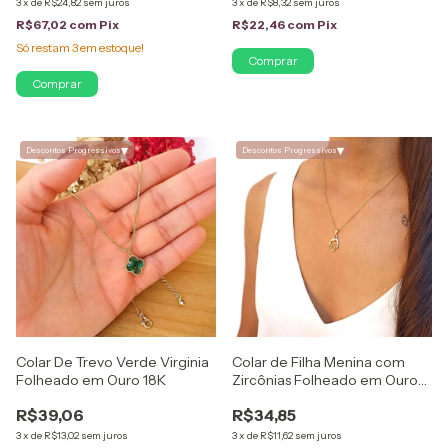
3
x
de
R$24,82
sem juros
3
x
de
R$8,32
sem juros
R$67,02
com
Pix
R$22,46
com
Pix
Só restam
3
em estoque!
Comprar
▾
▾
Descontos Progressivos
Descontos Progressivos
Colar De Trevo Verde Virginia
Colar de Filha Menina com
Folheado em Ouro 18K
Zircônias Folheado em Ouro
18K
R$39,06
R$34,85
3
x
de
R$13,02
sem juros
3
x
de
R$11,62
sem juros