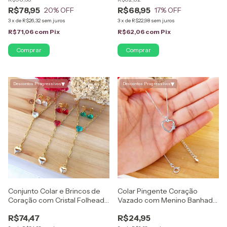
18K
R$78,95
R$68,95
20
% OFF
17
% OFF
3
x
de
R$26,32
sem juros
3
x
de
R$22,98
sem juros
R$71,06
com
Pix
R$62,06
com
Pix
▾
▾
Descontos Progressivos
Descontos Progressivos
Conjunto Colar e Brincos de
Colar Pingente Coração
Coração com Cristal Folheado
Vazado com Menino Banhado
em Ouro 18K
a Prata
R$74,47
R$24,95