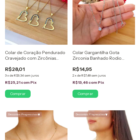
Colar de Coração Pendurado
Colar Gargantilha Gota
Cravejado com Zircônias
Zirconia Banhado Rodio
Folheado em Ouro 18K
Branco
R$28,01
R$14,95
3
x
de
R$9,34
sem juros
2
x
de
R$7,48
sem juros
R$25,21
com
Pix
R$13,46
com
Pix
Comprar
▾
▾
Descontos Progressivos
Descontos Progressivos