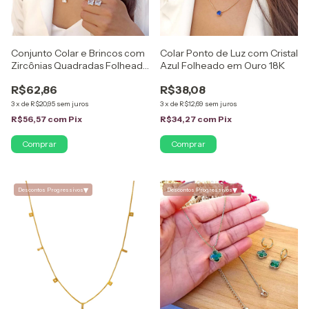
Conjunto Colar e Brincos com
Colar Ponto de Luz com Cristal
Zircônias Quadradas Folheado
Azul Folheado em Ouro 18K
em Ouro 18K
R$62,86
R$38,08
3
x
de
R$20,95
sem juros
3
x
de
R$12,69
sem juros
R$56,57
com
Pix
R$34,27
com
Pix
Comprar
▾
▾
Descontos Progressivos
Descontos Progressivos