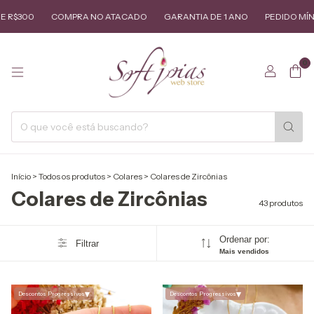
0
COMPRA NO ATACADO
GARANTIA DE 1 ANO
PEDIDO MÍNIMO DE
0
Início
>
Todos os produtos
>
Colares
>
Colares de Zircônias
Colares de Zircônias
43 produtos
Ordenar por:
Filtrar
Mais vendidos
▾
▾
Descontos Progressivos
Descontos Progressivos