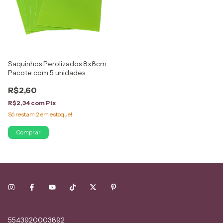
Saquinhos Perolizados 8x8cm
Pacote com 5 unidades
R$2,60
R$2,34
com
Pix
Só restam
2
em estoque!
Comprar
5543920003892