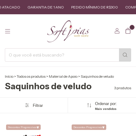
 ATACADO
GARANTIA DE 1 ANO
PEDIDO MÍNIMO DE R$300
COMPR
0
Início
>
Todos os produtos
>
Material de Apoio
>
Saquinhos de veludo
Saquinhos de veludo
3 produtos
Ordenar por:
Filtrar
Mais vendidos
▾
▾
Descontos Progressivos
Descontos Progressivos