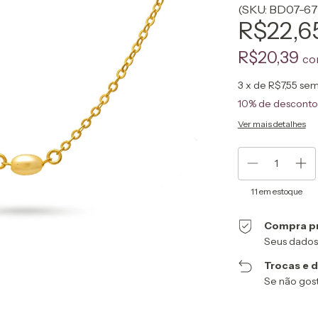
(SKU: BD07-67
R$22,6
R$20,39
co
3
x de
R$7,55
sem
10% de desconto
Ver mais detalhes
11
em estoque
Compra p
Seus dados
Trocas e 
Se não gost
Entregas para o CEP