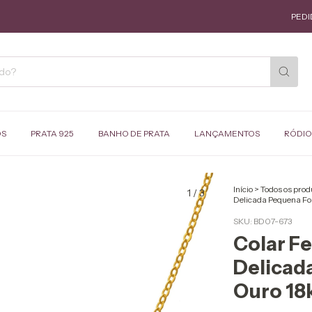
PEDIDO MÍN
OS
PRATA 925
BANHO DE PRATA
LANÇAMENTOS
RÓDIO
Início
>
Todos os prod
1
/
3
Delicada Pequena Fo
SKU:
BD07-673
Colar F
Delicad
Ouro 18