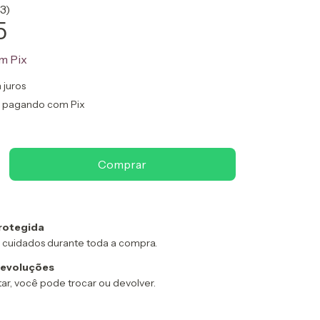
3)
5
m
Pix
 juros
pagando com Pix
rotegida
 cuidados durante toda a compra.
devoluções
ar, você pode trocar ou devolver.
: