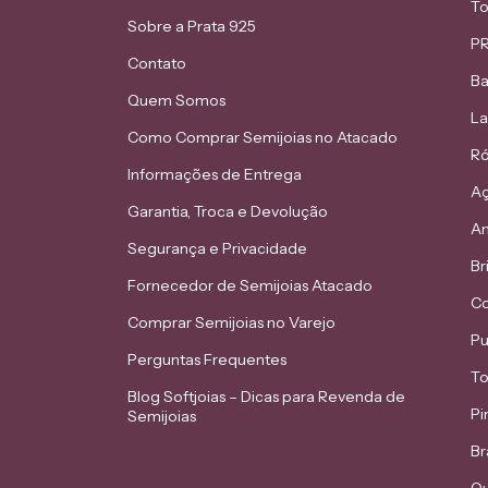
To
Sobre a Prata 925
PR
Contato
Ba
Quem Somos
L
Como Comprar Semijoias no Atacado
Ró
Informações de Entrega
Aç
Garantia, Troca e Devolução
An
Segurança e Privacidade
Br
Fornecedor de Semijoias Atacado
Co
Comprar Semijoias no Varejo
Pu
Perguntas Frequentes
To
Blog Softjoias – Dicas para Revenda de
Pi
Semijoias
Br
Ou