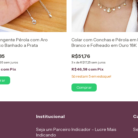
Pingente Pérola com Aro
Colar com Conchas e Pérola em
co Banhado a Prata
Branco e Folheado em Ouro 18K
85
R$51,76
95
sem juros
3
x
de
R$17,25
sem juros
7
com
Pix
R$46,58
com
Pix
Só restam
5
em estoque!
Comprar
Institucional
C
Seja um Parceiro Indicador – Lucre Mais
Se
Indicando