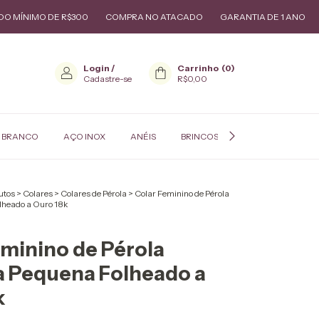
IMO DE R$300
COMPRA NO ATACADO
GARANTIA DE 1 ANO
PEDID
Login
/
Carrinho
(
0
)
Cadastre-se
R$0,00
 BRANCO
AÇO INOX
ANÉIS
BRINCOS
COLARES
P
utos
>
Colares
>
Colares de Pérola
>
Colar Feminino de Pérola
lheado a Ouro 18k
eminino de Pérola
a Pequena Folheado a
k