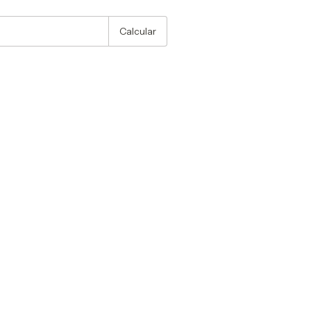
Alterar CEP
Calcular