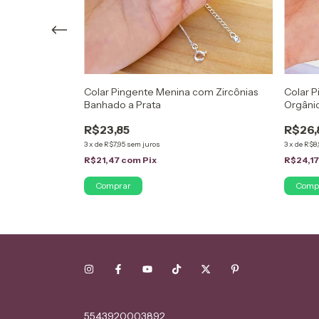
olas e Cristais
Colar Pingente Menina com Zircônias
Colar 
 Ródio Branco
Banhado a Prata
Orgâni
R$23,85
R$26,
3
x
de
R$7,95
sem juros
3
x
de
R$8,
R$21,47
com
Pix
R$24,1
5543920003892