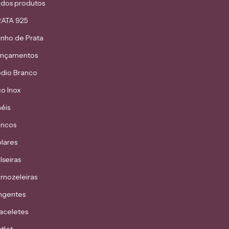
dos produtos
ATA 925
nho de Prata
ançamentos
dio Branco
o Inox
éis
incos
lares
lseiras
rnozeleiras
ngentes
aceletes
tlet